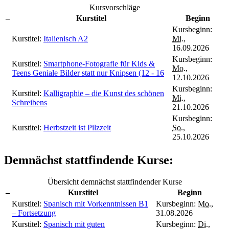
Kursvorschläge
–
Kurstitel
Beginn
Kursbeginn:
Kurstitel:
Italienisch A2
Mi.
,
16.09.2026
Kursbeginn:
Kurstitel:
Smartphone-Fotografie für Kids &
Mo.
,
Teens Geniale Bilder statt nur Knipsen (12 - 16
12.10.2026
Kursbeginn:
Kurstitel:
Kalligraphie – die Kunst des schönen
Mi.
,
Schreibens
21.10.2026
Kursbeginn:
Kurstitel:
Herbstzeit ist Pilzzeit
So.
,
25.10.2026
Demnächst stattfindende Kurse:
Übersicht demnächst stattfindender Kurse
–
Kurstitel
Beginn
Kurstitel:
Spanisch mit Vorkenntnissen B1
Kursbeginn:
Mo.
,
– Fortsetzung
31.08.2026
Kurstitel:
Spanisch mit guten
Kursbeginn:
Di.
,